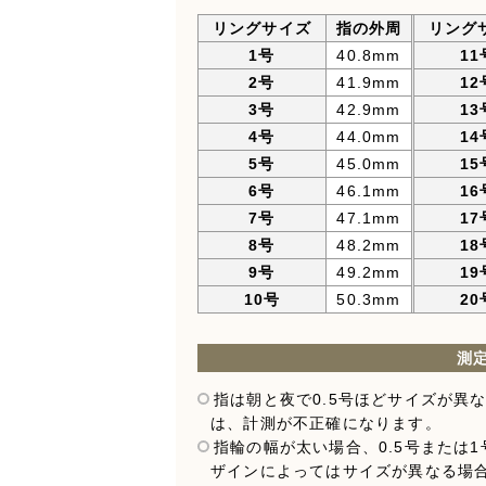
リングサイズ
指の外周
リング
1号
40.8mm
11
2号
41.9mm
12
3号
42.9mm
13
4号
44.0mm
14
5号
45.0mm
15
6号
46.1mm
16
7号
47.1mm
17
8号
48.2mm
18
9号
49.2mm
19
10号
50.3mm
20
測
指は朝と夜で0.5号ほどサイズが異
は、計測が不正確になります。
指輪の幅が太い場合、0.5号または
ザインによってはサイズが異なる場