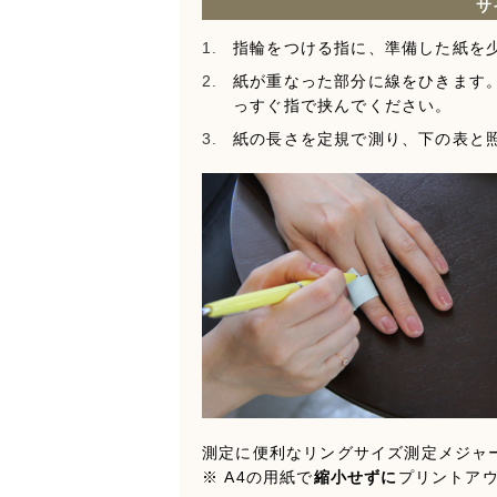
サ
指輪をつける指に、準備した紙を
紙が重なった部分に線をひきます
っすぐ指で挟んでください。
紙の長さを定規で測り、下の表と
測定に便利なリングサイズ測定メジャ
※ A4の用紙で
縮小せずに
プリントア