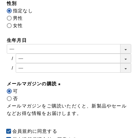
性別
須
指定なし
)
男性
女性
生年月日
メールマガジンの購読
可
(
否
必
メールマガジンをご購読いただくと、新製品やセール
須
などお得な情報をお届けします。
)
会員規約
に同意する