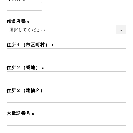
)
(
必
都道府県
須
)
(
必
須
住所１（市区町村）
)
(
必
住所２（番地）
須
)
(
必
住所３（建物名）
須
)
お電話番号
(
必