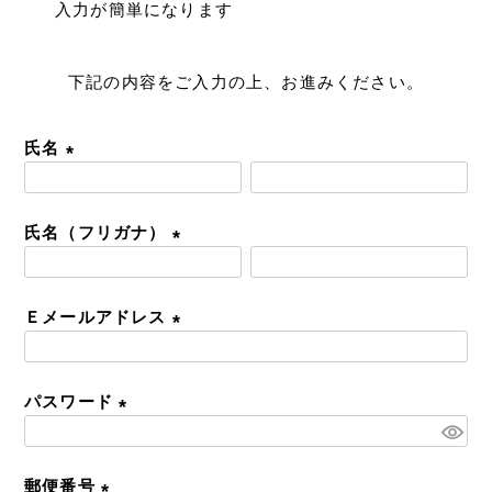
入力が簡単になります
下記の内容をご入力の上、お進みください。
氏名
(
必
氏名（フリガナ）
須
)
(
必
Ｅメールアドレス
須
)
(
必
パスワード
須
)
(
必
郵便番号
須