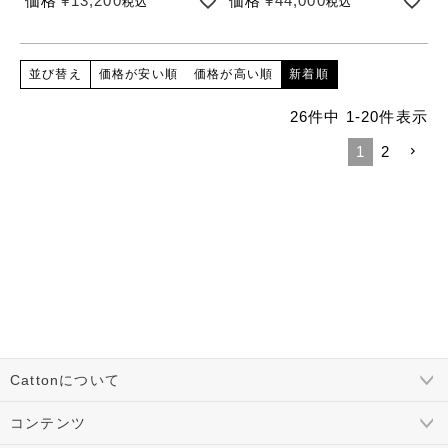
価格
¥
13,200
価格
¥
44,000
税込
税込
価格が安い順
価格が高い順
新着順
並び替え
26
件中
1
-
20
件表示
1
2
Cattonについて
コンテンツ