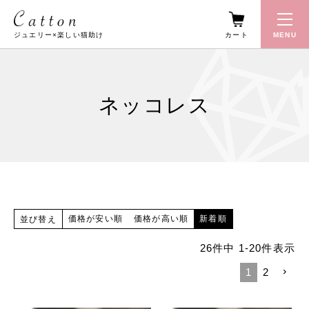
カート
MENU
ジュエリー×楽しい猫助け
ネッコレス
価格が安い順
価格が高い順
新着順
並び替え
26
件中
1
-
20
件表示
1
2