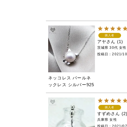
購入者
アヤ
1
茨城県
30代
女性
投稿日
2021/10
ネッコレス パールネ
ックレス シルバー925
購入者
すずめ
2
兵庫県
女性
投稿日
2021/07