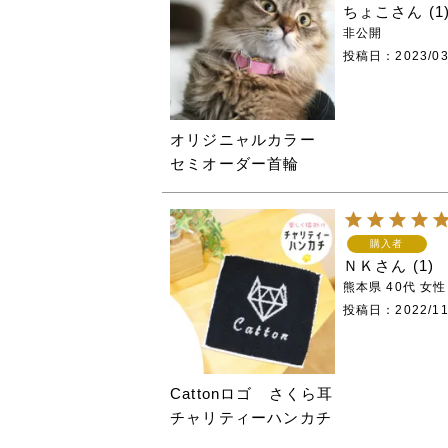
ちょこ
1
非公開
投稿日
2023/03
オリジニャルカラー
セミオーダー首輪
購入者
ＮＫ
1
熊本県
40代
女性
投稿日
2022/11
Cattonロゴ さくら耳
チャリティーハンカチ