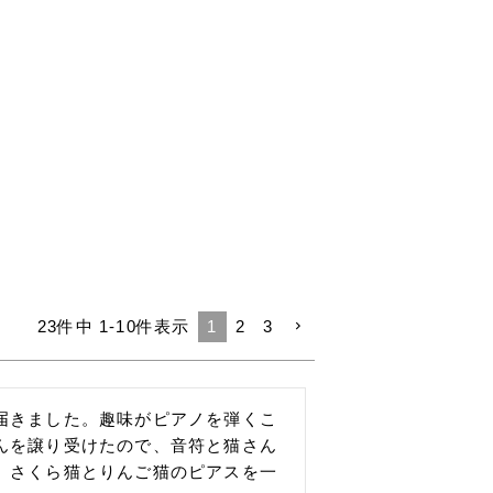
23
件中
1
-
10
件表示
1
2
3
届きました。趣味がピアノを弾くこ
んを譲り受けたので、音符と猫さん
、さくら猫とりんご猫のピアスを一