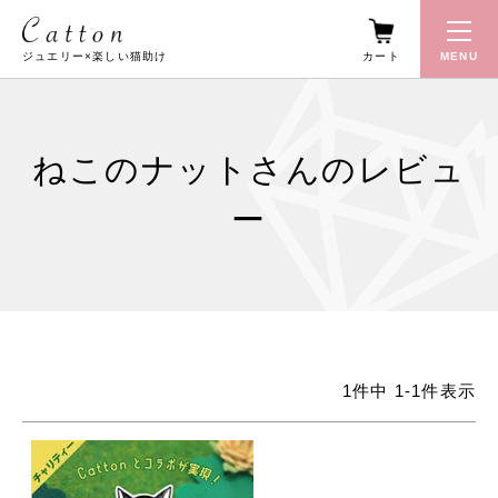
カート
MENU
ジュエリー×楽しい猫助け
ねこのナットさんのレビュ
ー
1
件中
1
-
1
件表示