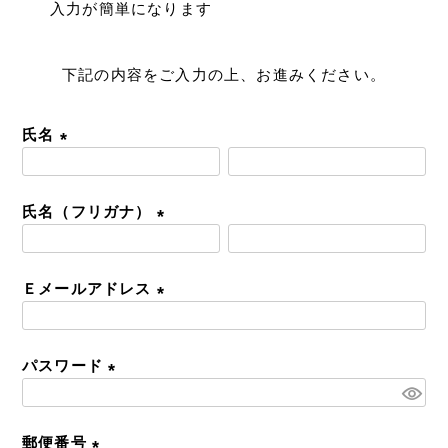
入力が簡単になります
下記の内容をご入力の上、お進みください。
氏名
(
必
氏名（フリガナ）
須
)
(
必
Ｅメールアドレス
須
)
(
必
パスワード
須
)
(
必
郵便番号
須