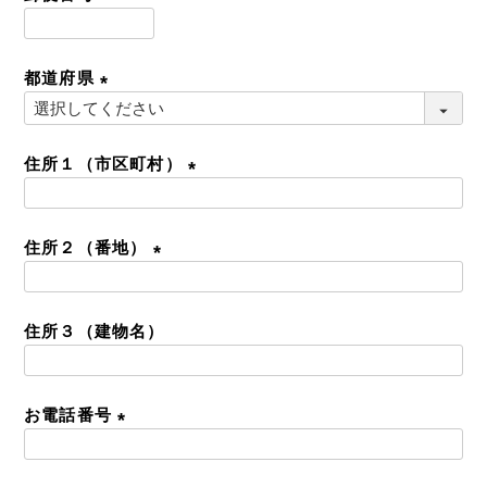
)
(
必
都道府県
須
)
(
必
須
住所１（市区町村）
)
(
必
住所２（番地）
須
)
(
必
住所３（建物名）
須
)
お電話番号
(
必