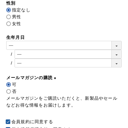
性別
須
指定なし
)
男性
女性
生年月日
メールマガジンの購読
可
(
否
必
メールマガジンをご購読いただくと、新製品やセール
須
などお得な情報をお届けします。
)
会員規約
に同意する